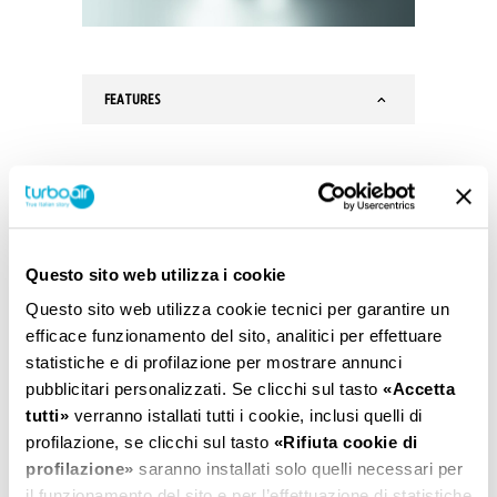
FEATURES
ENERGY CLASS :
A
FINISH :
BLACK GLASS
Questo sito web utilizza i cookie
Questo sito web utilizza cookie tecnici per garantire un
SIZE :
60 - 90 CM
efficace funzionamento del sito, analitici per effettuare
statistiche e di profilazione per mostrare annunci
pubblicitari personalizzati. Se clicchi sul tasto
«Accetta
CONTROLS :
3S+I TOUCH CONTROL
tutti»
verranno istallati tutti i cookie, inclusi quelli di
profilazione, se clicchi sul tasto
«Rifiuta cookie di
profilazione»
saranno installati solo quelli necessari per
LIGHTING :
LED 2X1,5 W
il funzionamento del sito e per l’effettuazione di statistiche